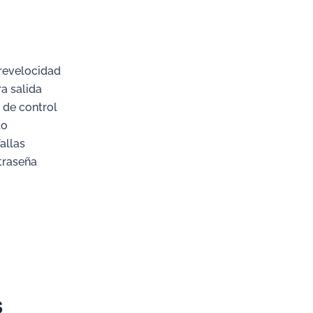
revelocidad
a salida
 de control
to
allas
traseña
s