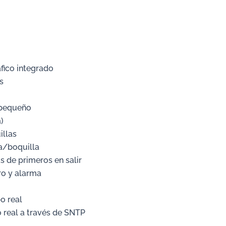
fico integrado
s
 pequeño
)
illas
a/boquilla
 de primeros en salir
ro y alarma
o real
o real a través de SNTP