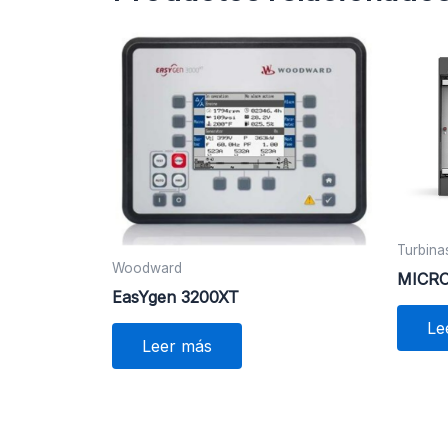
Turbina
Woodward
MICR
EasYgen 3200XT
Le
Leer más