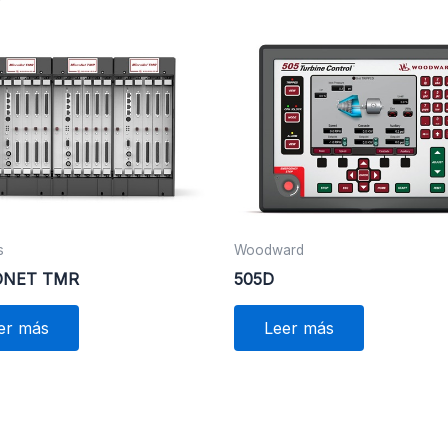
s
Woodward
ONET TMR
505D
er más
Leer más