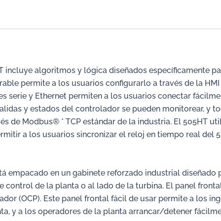
 incluye algoritmos y lógica diseñados específicamente para 
rable permite a los usuarios configurarlo a través de la HM
serie y Ethernet permiten a los usuarios conectar fácilmen
salidas y estados del controlador se pueden monitorear, y 
avés de Modbus® * TCP estándar de la industria. El 505HT ut
mitir a los usuarios sincronizar el reloj en tiempo real del 
stá empacado en un gabinete reforzado industrial diseñado
 control de la planta o al lado de la turbina. El panel front
dor (OCP). Este panel frontal fácil de usar permite a los i
ta, y a los operadores de la planta arrancar/detener fácilmen