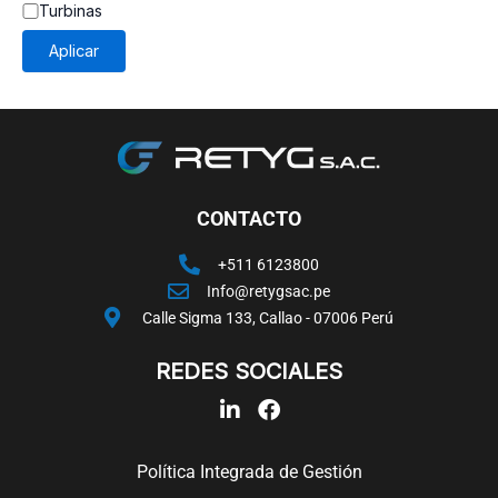
Turbinas
Aplicar
CONTACTO
+511 6123800
Info@retygsac.pe
Calle Sigma 133, Callao - 07006 Perú
REDES SOCIALES
L
F
i
a
n
c
Política Integrada de Gestión
k
e