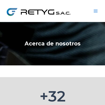
Ir
Main
al
Men
contenido
Acerca de nosotros
+
32