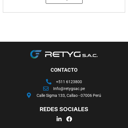
CONTACTO
+511 6123800
Info@retygsac.pe
Calle Sigma 133, Callao - 07006 Perú
REDES SOCIALES
L
F
i
a