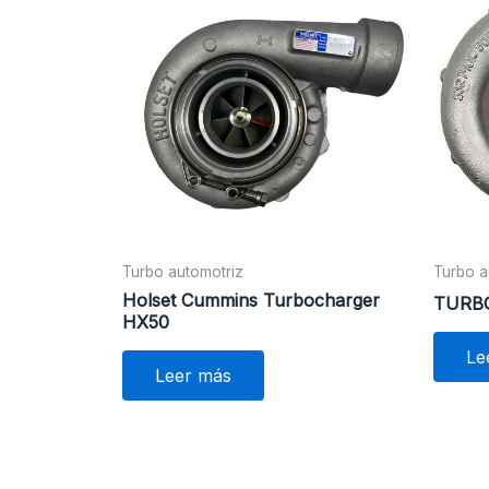
Turbo automotriz
Turbo a
Holset Cummins Turbocharger
TURBO
HX50
Le
Leer más