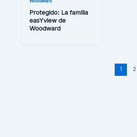
Woodward
Protegido: La familia
easYview de
Woodward
1
2