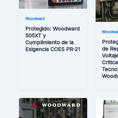
Woodward
Protegido: Woodward
Woodwa
505XT y
Proteg
Cumplimiento de la
de Re
Exigencia COES PR-21
Voltaj
Crític
Tecno
Wood