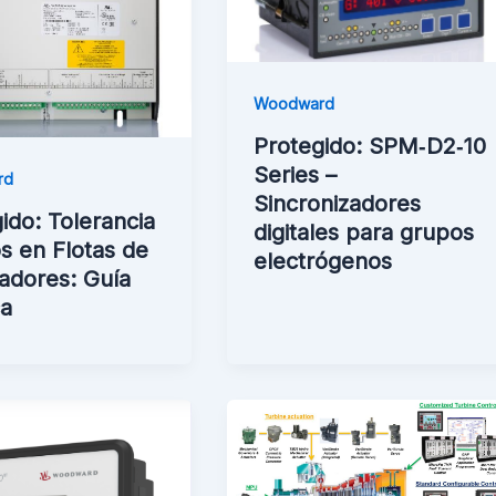
Woodward
Protegido: SPM‑D2‑10
Series –
rd
Sincronizadores
ido: Tolerancia
digitales para grupos
os en Flotas de
electrógenos
adores: Guía
ca