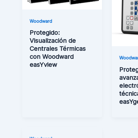
Woodward
Protegido:
Visualización de
Centrales Térmicas
con Woodward
Woodwa
easYview
Proteg
avanz
electr
técnic
easYg