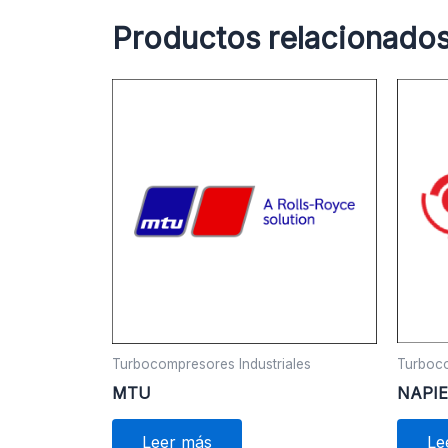
Productos relacionado
Turboco
Turbocompresores Industriales
NAPI
MTU
Le
Leer más