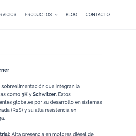
RVICIOS
PRODUCTOS
BLOG
CONTACTO
rner
obrealimentación que integran la
icas como
3K
y
Schwitzer
. Estos
ntes globales por su desarrollo en sistemas
da (R2S) y su alta resistencia en
ga.
rial:
Alta presencia en motores diésel de