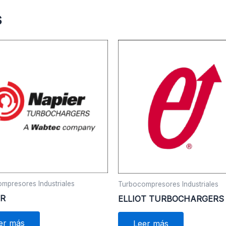
s
mpresores Industriales
Turbocompresores Industriales
ER
ELLIOT TURBOCHARGERS
er más
Leer más